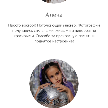
Алёна
Просто восторг! Потрясающий мастер. Фотографии
получились стильными, живыми и невероятно
красивыми. Спасибо за прекрасную память и
поднятое настроение!