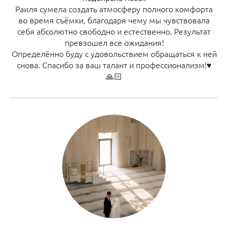
Раиля сумела создать атмосферу полного комфорта
во время съёмки, благодаря чему мы чувствовала
себя абсолютно свободно и естественно. Результат
превзошел все ожидания!
Определённо буду с удовольствием обращаться к ней
снова. Спасибо за ваш талант и профессионализм!♥️
🙏🏻