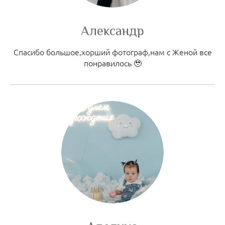
Александр
Спасибо большое,хорший фотограф,нам с Женой все
понравилось 🥹