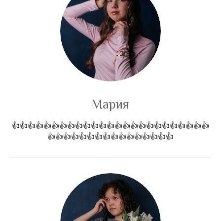
Мария
👍👍👍👍👍👍👍👍👍👍👍👍👍👍👍👍👍👍👍👍👍👍👍👍👍
👍👍👍👍👍👍👍👍👍👍👍👍👍👍👍👍