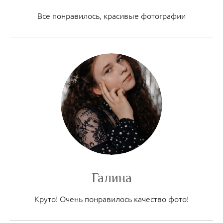
Все понравилось, красивые фотографии
Галина
Круто! Очень понравилось качество фото!