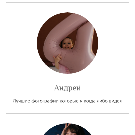
Андрей
Лучшие фотографии которые я когда либо видел