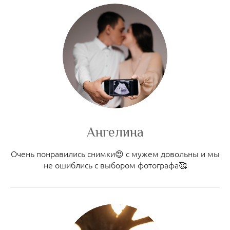
Ангелина
Очень понравились снимки😍 с мужем довольны и мы
не ошиблись с выбором фотографа🥰