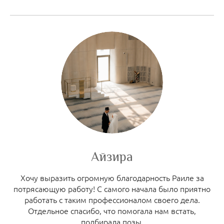
Айзира
Хочу выразить огромную благодарность Раиле за
потрясающую работу! С самого начала было приятно
работать с таким профессионалом своего дела.
Отдельное спасибо, что помогала нам встать,
подбирала позы.