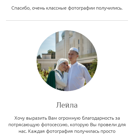
Спасибо, очень классные фотографии получились.
Лейла
Хочу выразить Вам огромную благодарность за
потрясающую фотосессию, которую Вы провели для
нас. Каждая фотография получилась просто