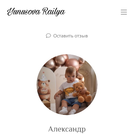
Оставить отзыв
Александр