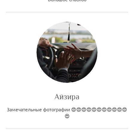
Айзира
Замечательные фотографии 😍😍😍😍😍😍😍😍😍😍😍
😍